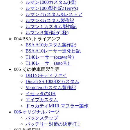
ルマン1000カスタム(I様)
ルマン1000製作記(Terry's)
ルマン2カスタム&レストア
ルマン3カスタム製作記
ルマン１カスタム製作記
ルマン３製作記(T様)
004-BSA,トライアンフ
BSA A10カスタム製作記
BSA A10レーサー進化日記
T140レーサー(ozawa号）
T140レーサー(sato号）
005-その他車両製作等
DB1のモディファイ
Ducati SS 1000DSカスタム
Verocferoカスタム製作記
イセッタのOH
エイプカスタム
ドゥカティMHR マフラー製作
006-オリジナルパーツ
バックステップ
バッテリー対策の決定打！