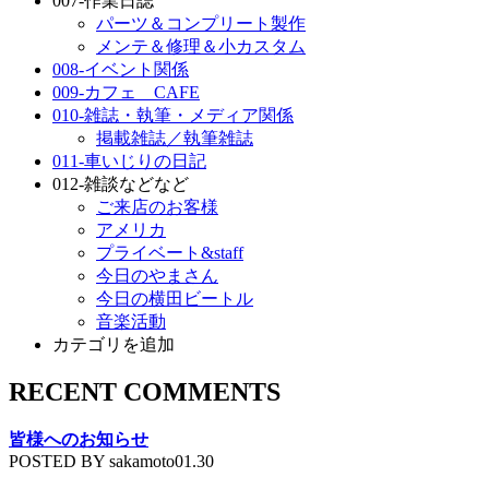
007-作業日誌
パーツ＆コンプリート製作
メンテ＆修理＆小カスタム
008-イベント関係
009-カフェ CAFE
010-雑誌・執筆・メディア関係
掲載雑誌／執筆雑誌
011-車いじりの日記
012-雑談などなど
ご来店のお客様
アメリカ
プライベート&staff
今日のやまさん
今日の横田ビートル
音楽活動
カテゴリを追加
RECENT COMMENTS
皆様へのお知らせ
POSTED BY sakamoto01.30