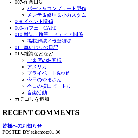
007-作業日誌
パーツ＆コンプリート製作
メンテ＆修理＆小カスタム
008-イベント関係
009-カフェ CAFE
010-雑誌・執筆・メディア関係
掲載雑誌／執筆雑誌
011-車いじりの日記
012-雑談などなど
ご来店のお客様
アメリカ
プライベート&staff
今日のやまさん
今日の横田ビートル
音楽活動
カテゴリを追加
RECENT COMMENTS
皆様へのお知らせ
POSTED BY sakamoto01.30