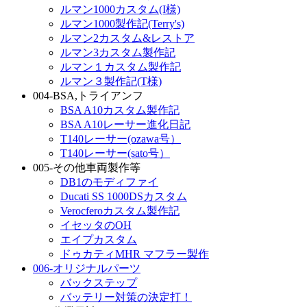
ルマン1000カスタム(I様)
ルマン1000製作記(Terry's)
ルマン2カスタム&レストア
ルマン3カスタム製作記
ルマン１カスタム製作記
ルマン３製作記(T様)
004-BSA,トライアンフ
BSA A10カスタム製作記
BSA A10レーサー進化日記
T140レーサー(ozawa号）
T140レーサー(sato号）
005-その他車両製作等
DB1のモディファイ
Ducati SS 1000DSカスタム
Verocferoカスタム製作記
イセッタのOH
エイプカスタム
ドゥカティMHR マフラー製作
006-オリジナルパーツ
バックステップ
バッテリー対策の決定打！