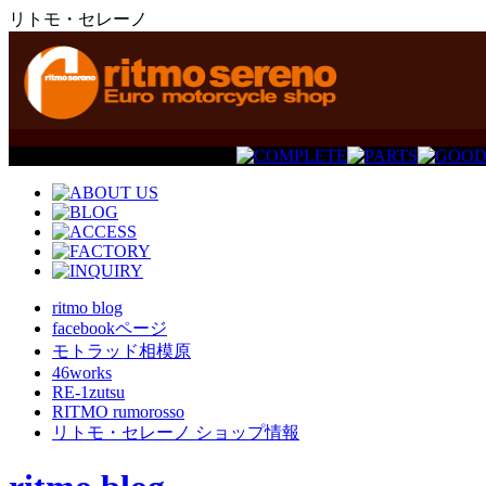
リトモ・セレーノ
ritmo blog
facebookページ
モトラッド相模原
46works
RE-1zutsu
RITMO rumorosso
リトモ・セレーノ ショップ情報