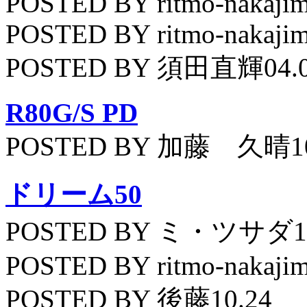
POSTED BY ritmo-nakajim
POSTED BY ritmo-nakajim
POSTED BY 須田直輝04.
R80G/S PD
POSTED BY 加藤 久晴10
ドリーム50
POSTED BY ミ・ツサダ11
POSTED BY ritmo-nakajim
POSTED BY 後藤10.24