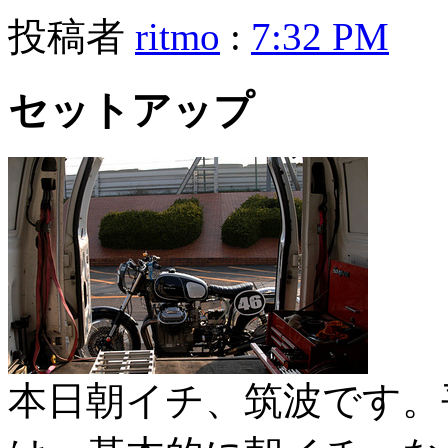
投稿者
ritmo
:
7:32 PM
セットアップ
本日朝イチ、筑波です。