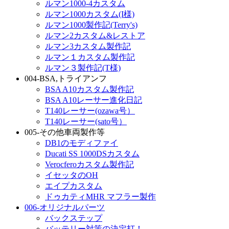
ルマン1000-4カスタム
ルマン1000カスタム(I様)
ルマン1000製作記(Terry's)
ルマン2カスタム&レストア
ルマン3カスタム製作記
ルマン１カスタム製作記
ルマン３製作記(T様)
004-BSA,トライアンフ
BSA A10カスタム製作記
BSA A10レーサー進化日記
T140レーサー(ozawa号）
T140レーサー(sato号）
005-その他車両製作等
DB1のモディファイ
Ducati SS 1000DSカスタム
Verocferoカスタム製作記
イセッタのOH
エイプカスタム
ドゥカティMHR マフラー製作
006-オリジナルパーツ
バックステップ
バッテリー対策の決定打！