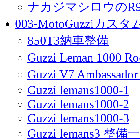
ナカジマシロウのR90
003-MotoGuzziカス
850T3納車整備
Guzzi Leman 1000 R
Guzzi V7 Ambassa
Guzzi lemans1000-1
Guzzi lemans1000-2
Guzzi lemans1000-3
Guzzi lemans3 整備