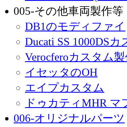
005-その他車両製作等
DB1のモディファイ
Ducati SS 1000D
Verocferoカスタム
イセッタのOH
エイプカスタム
ドゥカティMHR マ
006-オリジナルパーツ