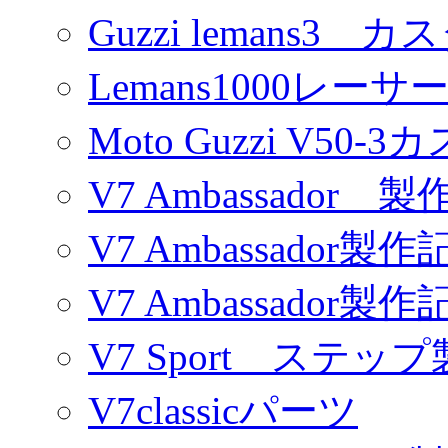
Guzzi lemans3 カ
Lemans1000レーサ
Moto Guzzi V50-
V7 Ambassador 製
V7 Ambassador製作
V7 Ambassador製作
V7 Sport ステッ
V7classicパーツ