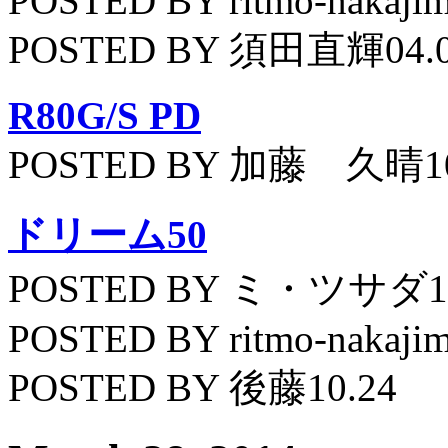
POSTED BY ritmo-nakajim
POSTED BY 須田直輝04.
R80G/S PD
POSTED BY 加藤 久晴10
ドリーム50
POSTED BY ミ・ツサダ11
POSTED BY ritmo-nakajim
POSTED BY 後藤10.24