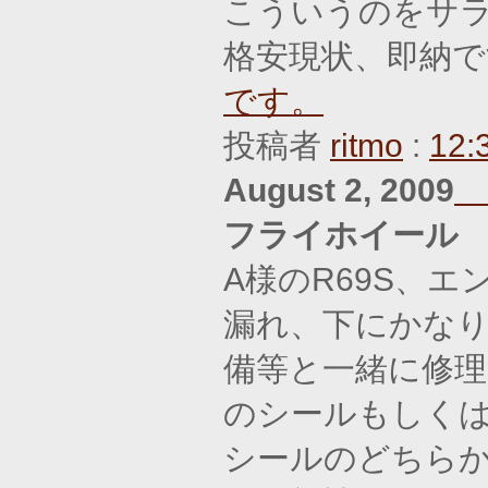
こういうのをサ
格安現状、即納
です。
投稿者
ritmo
:
12:
August 2, 2009
フライホイール
A様のR69S、
漏れ、下にかな
備等と一緒に修
のシールもしく
シールのどちらか