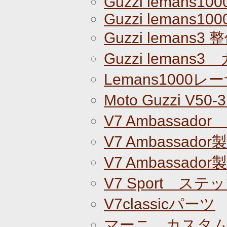
Guzzi lemans100
Guzzi lemans100
Guzzi lemans3
Guzzi lemans
Lemans1000
Moto Guzzi V5
V7 Ambassado
V7 Ambassador
V7 Ambassador
V7 Sport ステ
V7classicパーツ
マーニ カスタ