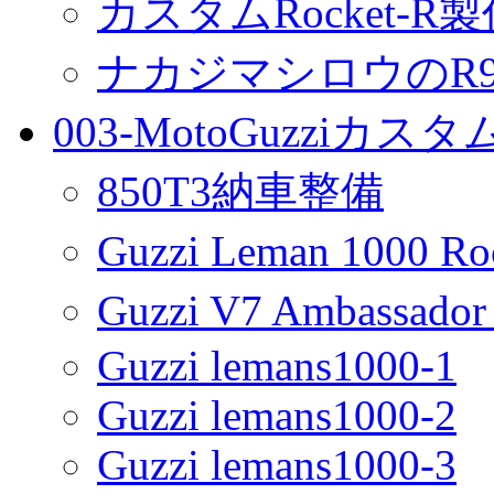
カスタムRocket-R
ナカジマシロウのR90
003-MotoGuzziカス
850T3納車整備
Guzzi Leman 1000 R
Guzzi V7 Ambassa
Guzzi lemans1000-1
Guzzi lemans1000-2
Guzzi lemans1000-3