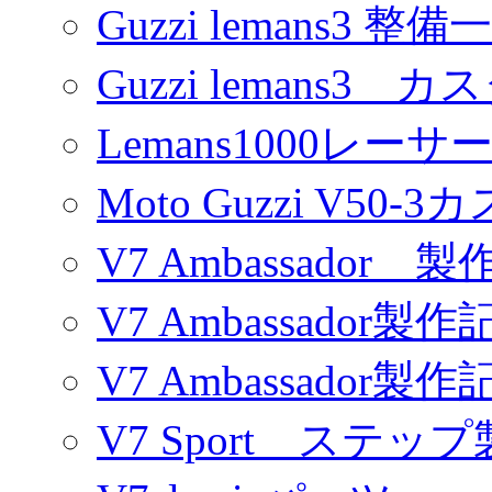
Guzzi lemans3 整備
Guzzi lemans3 カ
Lemans1000レーサ
Moto Guzzi V50-
V7 Ambassador 製
V7 Ambassador製作
V7 Ambassador製作
V7 Sport ステッ