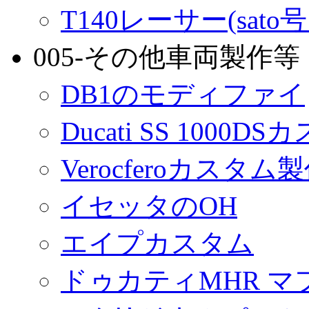
T140レーサー(sato
005-その他車両製作等
DB1のモディファイ
Ducati SS 1000D
Verocferoカスタム
イセッタのOH
エイプカスタム
ドゥカティMHR マ