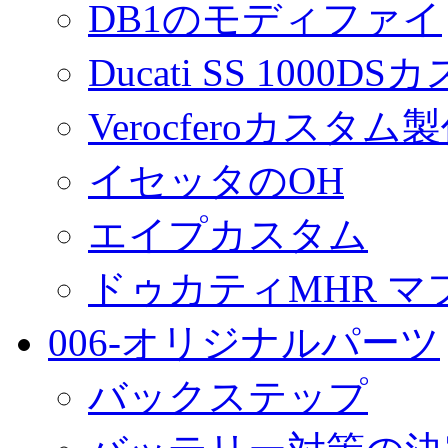
DB1のモディファイ
Ducati SS 1000D
Verocferoカスタム
イセッタのOH
エイプカスタム
ドゥカティMHR マ
006-オリジナルパーツ
バックステップ