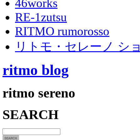
46works
RE-1zutsu
RITMO rumorosso
リトモ・セレーノ シ
ritmo blog
ritmo sereno
SEARCH