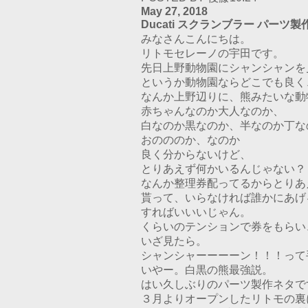
May 27, 2018
Ducati スクランブラー パーツ製
みなさんこんにちは。
リトモセレーノの宇田です。
先日上野動物園にシャンシャンを
というか動物園ならどこでも良く
なんか上野辺りに、熊みたいな動
赤ちゃんなのか大人なのか、
白なのか黒なのか、半なのか丁な
おのののか、なのか
良く分からないけど、
とりあえず何かいるんじゃない？
なんか整理券配ってるからとりあ
貰って、いらなければ誰かにあげ
すればいいいじゃん。
くらいのテンションで券をもらい
いざ見たら。
シャンシャーーーーン！！！って
いやー。白黒の熊最強説。
はい久しぶりのパーツ製作ネタで
３月よりオープンしたリトモの裏