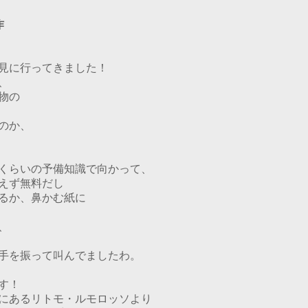
作
見に行ってきました！
、
物の
のか、
くらいの予備知識で向かって、
えず無料だし
るか、鼻かむ紙に
、
手を振って叫んでましたわ。
す！
にあるリトモ・ルモロッソより