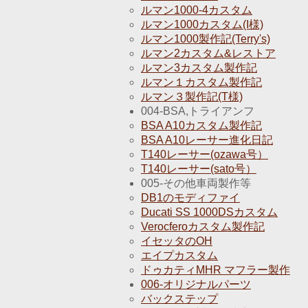
ルマン1000-4カスタム
ルマン1000カスタム(I様)
ルマン1000製作記(Terry's)
ルマン2カスタム&レストア
ルマン3カスタム製作記
ルマン１カスタム製作記
ルマン３製作記(T様)
004-BSA,トライアンフ
BSA A10カスタム製作記
BSA A10レーサー進化日記
T140レーサー(ozawa号）
T140レーサー(sato号）
005-その他車両製作等
DB1のモディファイ
Ducati SS 1000DSカスタム
Verocferoカスタム製作記
イセッタのOH
エイプカスタム
ドゥカティMHR マフラー製作
006-オリジナルパーツ
バックステップ