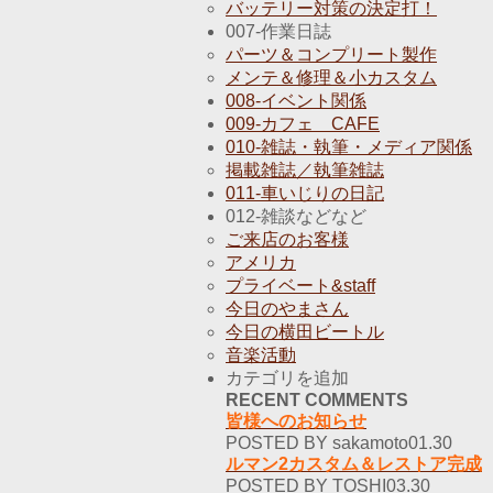
バッテリー対策の決定打！
007-作業日誌
パーツ＆コンプリート製作
メンテ＆修理＆小カスタム
008-イベント関係
009-カフェ CAFE
010-雑誌・執筆・メディア関係
掲載雑誌／執筆雑誌
011-車いじりの日記
012-雑談などなど
ご来店のお客様
アメリカ
プライベート&staff
今日のやまさん
今日の横田ビートル
音楽活動
カテゴリを追加
RECENT COMMENTS
皆様へのお知らせ
POSTED BY sakamoto01.30
ルマン2カスタム＆レストア完成
POSTED BY TOSHI03.30