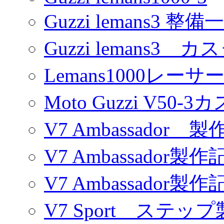
Guzzi lemans3 整備
Guzzi lemans3 カ
Lemans1000レーサ
Moto Guzzi V50-
V7 Ambassador 製
V7 Ambassador製作
V7 Ambassador製作
V7 Sport ステッ