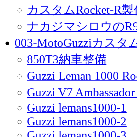
カスタムRocket-R
ナカジマシロウのR90
003-MotoGuzziカス
850T3納車整備
Guzzi Leman 1000 R
Guzzi V7 Ambassa
Guzzi lemans1000-1
Guzzi lemans1000-2
Guzzi lemans1000-3