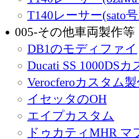
T140レーサー(sato
005-その他車両製作等
DB1のモディファイ
Ducati SS 1000D
Verocferoカスタム
イセッタのOH
エイプカスタム
ドゥカティMHR マ