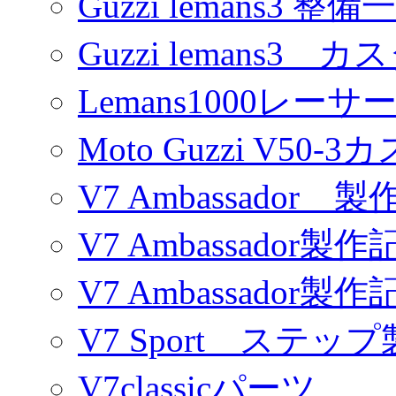
Guzzi lemans3 整備
Guzzi lemans3 カ
Lemans1000レーサ
Moto Guzzi V50-
V7 Ambassador 製
V7 Ambassador製作
V7 Ambassador製作
V7 Sport ステッ
V7classicパーツ