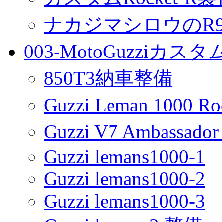
ナカジマシロウのR90
003-MotoGuzziカス
850T3納車整備
Guzzi Leman 1000 R
Guzzi V7 Ambassa
Guzzi lemans1000-1
Guzzi lemans1000-2
Guzzi lemans1000-3