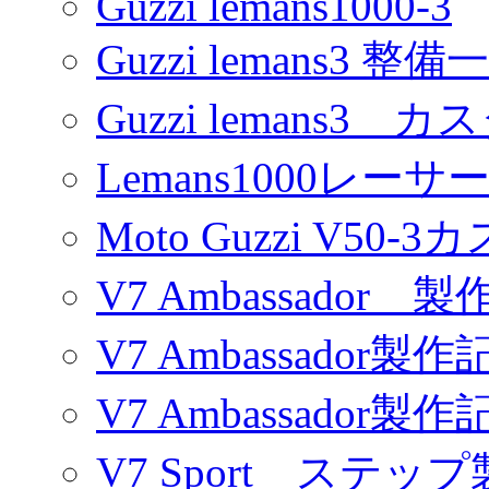
Guzzi lemans1000-3
Guzzi lemans3 整備
Guzzi lemans3 カ
Lemans1000レーサ
Moto Guzzi V50-
V7 Ambassador 製
V7 Ambassador製作
V7 Ambassador製作
V7 Sport ステッ