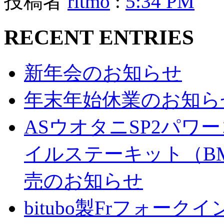
投稿者
ritmo
:
5:34 PM
RECENT ENTRIES
新年会のお知らせ
年末年始休業のお知ら
ASウオタニSP2パ
イルステーキット（BM
売のお知らせ
bitubo製Frフォー