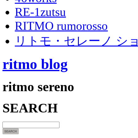
RE-1zutsu
RITMO rumorosso
リトモ・セレーノ シ
ritmo blog
ritmo sereno
SEARCH