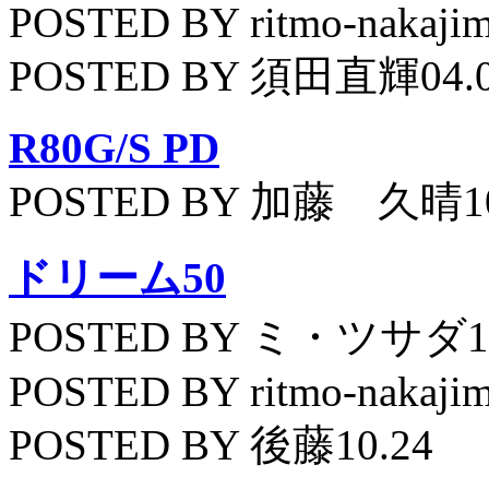
POSTED BY ritmo-nakajim
POSTED BY 須田直輝04.
R80G/S PD
POSTED BY 加藤 久晴10
ドリーム50
POSTED BY ミ・ツサダ11
POSTED BY ritmo-nakajim
POSTED BY 後藤10.24