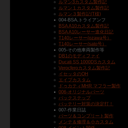
ルマン3カスタム製作記
ルマン１カスタム製作記
ルマン３製作記(T様)
004-BSA,トライアンフ
BSA A10カスタム製作記
BSA A10レーサー進化日記
T140レーサー(ozawa号）
T140レーサー(sato号）
005-その他車両製作等
DB1のモディファイ
Ducati SS 1000DSカスタム
Verocferoカスタム製作記
イセッタのOH
エイプカスタム
ドゥカティMHR マフラー製作
006-オリジナルパーツ
バックステップ
バッテリー対策の決定打！
007-作業日誌
パーツ＆コンプリート製作
メンテ＆修理＆小カスタム
008-イベント関係