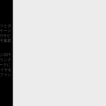
コツと少
ケージ
のサビ
千葉君
ジ33千
リング
ークに
タイヤを
ファン