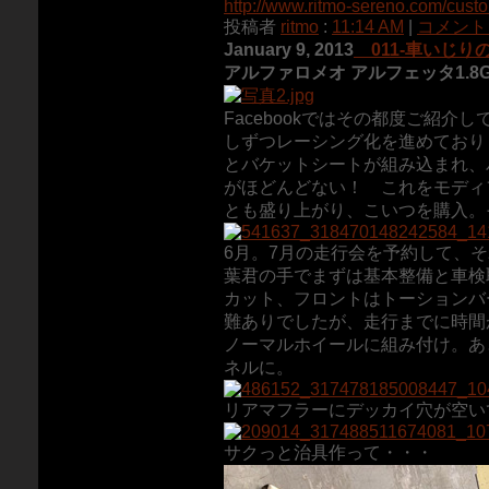
http://www.ritmo-sereno.com/cust
投稿者
ritmo
:
11:14 AM
|
コメント (
January 9, 2013
011-車いじり
アルファロメオ アルフェッタ1.8G
Facebookではその都度ご紹介
しずつレーシング化を進めており
とバケットシートが組み込まれ、
がほどんどない！ これをモディ
とも盛り上がり、こいつを購入。そ
6月。7月の走行会を予約して、
葉君の手でまずは基本整備と車検
カット、フロントはトーションバ
難ありでしたが、走行までに時間
ノーマルホイールに組み付け。あ
ネルに。
リアマフラーにデッカイ穴が空い
サクっと治具作って・・・