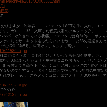
omfile/archives/2013/01/003551.html
1)
の日記
T
しておりますが、昨年春にアルフェッタ1.8GTを手に入れ、コツ
ます。ガレージ33に入庫した程度抜群のアルフェッタ。ロール
バンパーが外されている状態。フェッタでは奇跡的に、ボディ
ファイしてサーキット走ったらいいよね！ と33の渡辺さんと
れが2012年5月。車高がメチャクチャ高い・・・。
それに間に合うように作業開始。といっても長期不動車。ガレー
取得。33にあったジュリア用中古コニをお借りし、リアはスプ
ー組み替えで車高を下げる。ジュリア用ショックのためストロ
がないので仕方なし。タイヤは自分で持ってた5年前の中古S
とはブレーキホースをメッシュに、エアクリーナBOXを外して
てたので、