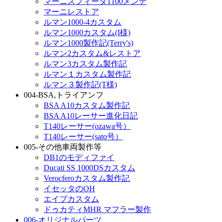
マーニスフィーダ1100メンテ
マーニレストア
ルマン1000-4カスタム
ルマン1000カスタム(I様)
ルマン1000製作記(Terry's)
ルマン2カスタム&レストア
ルマン3カスタム製作記
ルマン１カスタム製作記
ルマン３製作記(T様)
004-BSA,トライアンフ
BSA A10カスタム製作記
BSA A10レーサー進化日記
T140レーサー(ozawa号）
T140レーサー(sato号）
005-その他車両製作等
DB1のモディファイ
Ducati SS 1000DSカスタム
Verocferoカスタム製作記
イセッタのOH
エイプカスタム
ドゥカティMHR マフラー製作
006-オリジナルパーツ