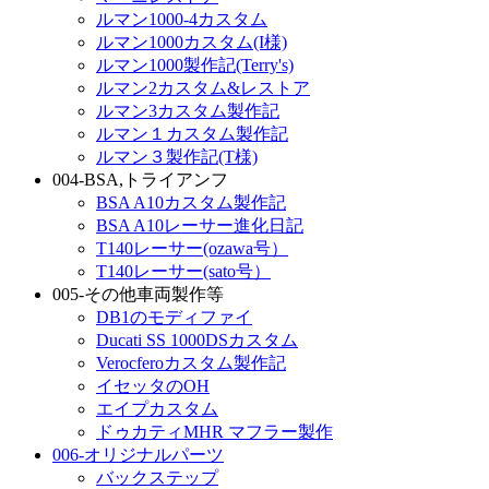
ルマン1000-4カスタム
ルマン1000カスタム(I様)
ルマン1000製作記(Terry's)
ルマン2カスタム&レストア
ルマン3カスタム製作記
ルマン１カスタム製作記
ルマン３製作記(T様)
004-BSA,トライアンフ
BSA A10カスタム製作記
BSA A10レーサー進化日記
T140レーサー(ozawa号）
T140レーサー(sato号）
005-その他車両製作等
DB1のモディファイ
Ducati SS 1000DSカスタム
Verocferoカスタム製作記
イセッタのOH
エイプカスタム
ドゥカティMHR マフラー製作
006-オリジナルパーツ
バックステップ