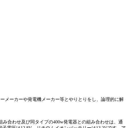
テリーメーカーや発電機メーカー等とやりとりをし、論理的に解
記組み合わせ及び同タイプの400w発電器との組み合わせは、通
圧は12.8V、リチウムイオンバッテリーは13.2Vです。ア