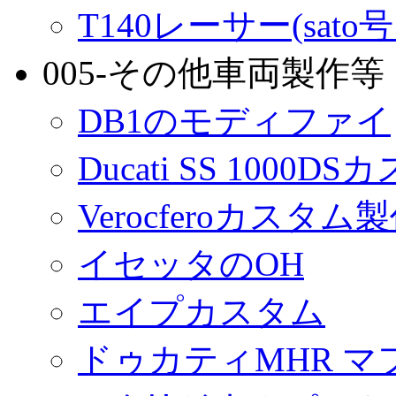
T140レーサー(sato
005-その他車両製作等
DB1のモディファイ
Ducati SS 1000D
Verocferoカスタム
イセッタのOH
エイプカスタム
ドゥカティMHR マ