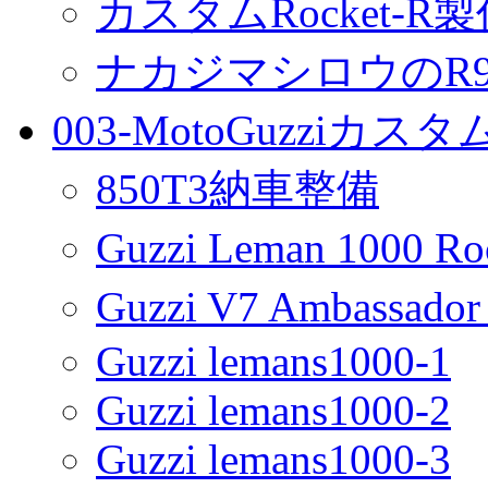
カスタムRocket-R
ナカジマシロウのR90
003-MotoGuzziカス
850T3納車整備
Guzzi Leman 1000 R
Guzzi V7 Ambassa
Guzzi lemans1000-1
Guzzi lemans1000-2
Guzzi lemans1000-3