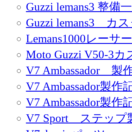
Guzzi lemans3 整備
Guzzi lemans3 カ
Lemans1000レーサ
Moto Guzzi V50-
V7 Ambassador 製
V7 Ambassador製作
V7 Ambassador製作
V7 Sport ステッ