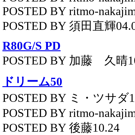
POSTED BY ritmo-nakajim
POSTED BY 須田直輝04.
R80G/S PD
POSTED BY 加藤 久晴10
ドリーム50
POSTED BY ミ・ツサダ11
POSTED BY ritmo-nakajim
POSTED BY 後藤10.24