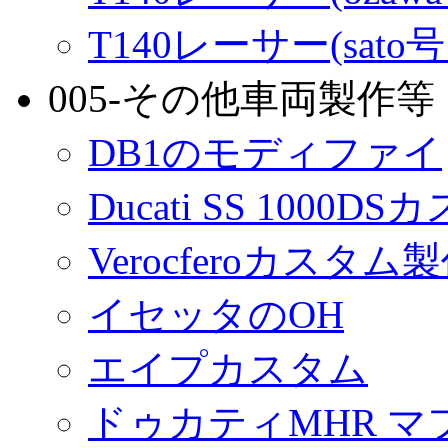
T140レーサー(sato
005-その他車両製作等
DB1のモディファイ
Ducati SS 1000D
Verocferoカスタム
イセッタのOH
エイプカスタム
ドゥカティMHR マ