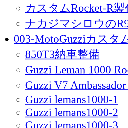
カスタムRocket-R
ナカジマシロウのR90
003-MotoGuzziカス
850T3納車整備
Guzzi Leman 1000 R
Guzzi V7 Ambassa
Guzzi lemans1000-1
Guzzi lemans1000-2
Guzzi lemans1000-3