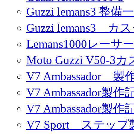
Guzzi lemans3 整備
Guzzi lemans3 カ
Lemans1000レーサ
Moto Guzzi V50-
V7 Ambassador 製
V7 Ambassador製作
V7 Ambassador製作
V7 Sport ステッ