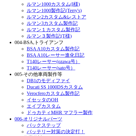
ルマン1000カスタム(I様)
ルマン1000製作記(Terry's)
ルマン2カスタム&レストア
ルマン3カスタム製作記
ルマン１カスタム製作記
ルマン３製作記(T様)
004-BSA,トライアンフ
BSA A10カスタム製作記
BSA A10レーサー進化日記
T140レーサー(ozawa号）
T140レーサー(sato号）
005-その他車両製作等
DB1のモディファイ
Ducati SS 1000DSカスタム
Verocferoカスタム製作記
イセッタのOH
エイプカスタム
ドゥカティMHR マフラー製作
006-オリジナルパーツ
バックステップ
バッテリー対策の決定打！