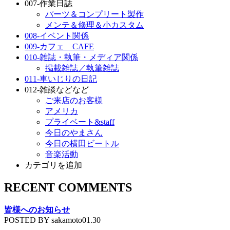
007-作業日誌
パーツ＆コンプリート製作
メンテ＆修理＆小カスタム
008-イベント関係
009-カフェ CAFE
010-雑誌・執筆・メディア関係
掲載雑誌／執筆雑誌
011-車いじりの日記
012-雑談などなど
ご来店のお客様
アメリカ
プライベート&staff
今日のやまさん
今日の横田ビートル
音楽活動
カテゴリを追加
RECENT COMMENTS
皆様へのお知らせ
POSTED BY sakamoto01.30