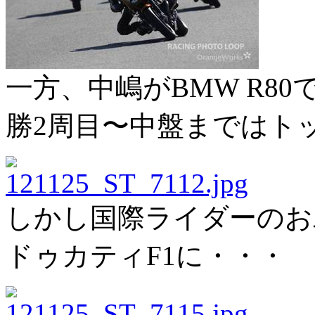
一方、中嶋がBMW R80
勝2周目〜中盤まではト
しかし国際ライダーのお
ドゥカティF1に・・・