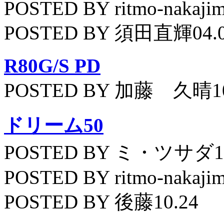
POSTED BY ritmo-nakajim
POSTED BY 須田直輝04.
R80G/S PD
POSTED BY 加藤 久晴10
ドリーム50
POSTED BY ミ・ツサダ11
POSTED BY ritmo-nakajim
POSTED BY 後藤10.24