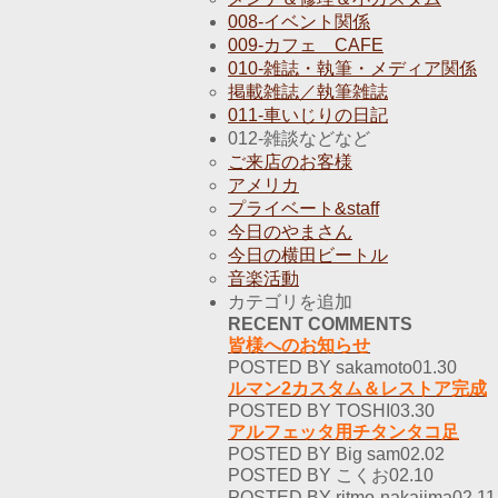
008-イベント関係
009-カフェ CAFE
010-雑誌・執筆・メディア関係
掲載雑誌／執筆雑誌
011-車いじりの日記
012-雑談などなど
ご来店のお客様
アメリカ
プライベート&staff
今日のやまさん
今日の横田ビートル
音楽活動
カテゴリを追加
RECENT COMMENTS
皆様へのお知らせ
POSTED BY sakamoto01.30
ルマン2カスタム＆レストア完成
POSTED BY TOSHI03.30
アルフェッタ用チタンタコ足
POSTED BY Big sam02.02
POSTED BY こくお02.10
POSTED BY ritmo-nakajima02.11