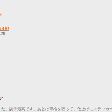
T
第４戦
.29
ア
した。調子最高です。あとは車検を取って、仕上げにステッカ