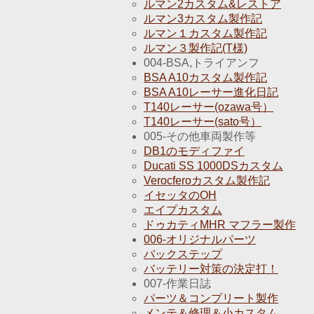
ルマン2カスタム&レストア
ルマン3カスタム製作記
ルマン１カスタム製作記
ルマン３製作記(T様)
004-BSA,トライアンフ
BSA A10カスタム製作記
BSA A10レーサー進化日記
T140レーサー(ozawa号）
T140レーサー(sato号）
005-その他車両製作等
DB1のモディファイ
Ducati SS 1000DSカスタム
Verocferoカスタム製作記
イセッタのOH
エイプカスタム
ドゥカティMHR マフラー製作
006-オリジナルパーツ
バックステップ
バッテリー対策の決定打！
007-作業日誌
パーツ＆コンプリート製作
メンテ＆修理＆小カスタム