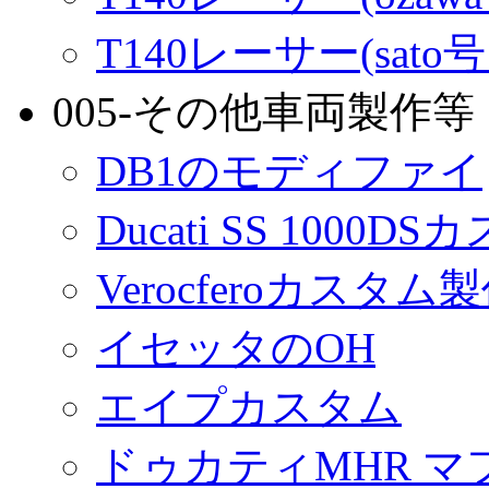
T140レーサー(sato
005-その他車両製作等
DB1のモディファイ
Ducati SS 1000D
Verocferoカスタム
イセッタのOH
エイプカスタム
ドゥカティMHR マ