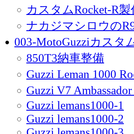
カスタムRocket-R
ナカジマシロウのR90
003-MotoGuzziカス
850T3納車整備
Guzzi Leman 1000 R
Guzzi V7 Ambassa
Guzzi lemans1000-1
Guzzi lemans1000-2
Guzzi lemans1000-3