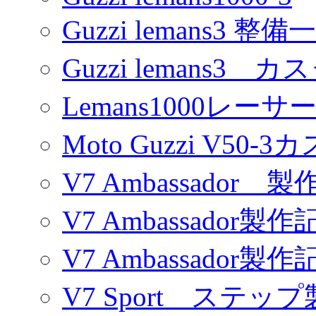
Guzzi lemans3 整備
Guzzi lemans3 カ
Lemans1000レーサ
Moto Guzzi V50-
V7 Ambassador 製
V7 Ambassador製作
V7 Ambassador製作
V7 Sport ステッ