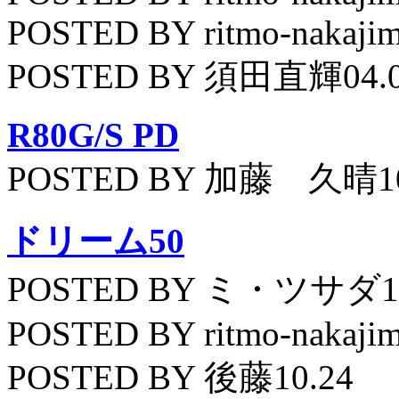
POSTED BY ritmo-nakajim
POSTED BY 須田直輝04.
R80G/S PD
POSTED BY 加藤 久晴10
ドリーム50
POSTED BY ミ・ツサダ11
POSTED BY ritmo-nakajim
POSTED BY 後藤10.24