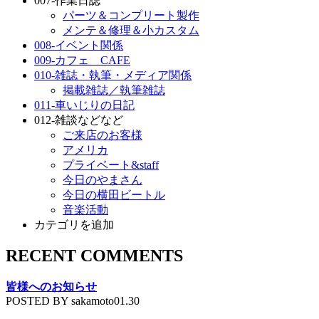
007-作業日誌
パーツ＆コンプリート製作
メンテ＆修理＆小カスタム
008-イベント関係
009-カフェ CAFE
010-雑誌・執筆・メディア関係
掲載雑誌／執筆雑誌
011-車いじりの日記
012-雑談などなど
ご来店のお客様
アメリカ
プライベート&staff
今日のやまさん
今日の横田ビートル
音楽活動
カテゴリを追加
RECENT COMMENTS
皆様へのお知らせ
POSTED BY sakamoto01.30