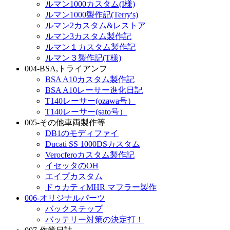
ルマン1000カスタム(I様)
ルマン1000製作記(Terry's)
ルマン2カスタム&レストア
ルマン3カスタム製作記
ルマン１カスタム製作記
ルマン３製作記(T様)
004-BSA,トライアンフ
BSA A10カスタム製作記
BSA A10レーサー進化日記
T140レーサー(ozawa号）
T140レーサー(sato号）
005-その他車両製作等
DB1のモディファイ
Ducati SS 1000DSカスタム
Verocferoカスタム製作記
イセッタのOH
エイプカスタム
ドゥカティMHR マフラー製作
006-オリジナルパーツ
バックステップ
バッテリー対策の決定打！