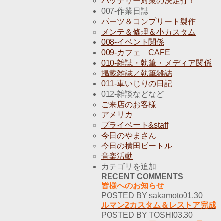
バッテリー対策の決定打！
007-作業日誌
パーツ＆コンプリート製作
メンテ＆修理＆小カスタム
008-イベント関係
009-カフェ CAFE
010-雑誌・執筆・メディア関係
掲載雑誌／執筆雑誌
011-車いじりの日記
012-雑談などなど
ご来店のお客様
アメリカ
プライベート&staff
今日のやまさん
今日の横田ビートル
音楽活動
カテゴリを追加
RECENT COMMENTS
皆様へのお知らせ
POSTED BY sakamoto01.30
ルマン2カスタム＆レストア完成
POSTED BY TOSHI03.30