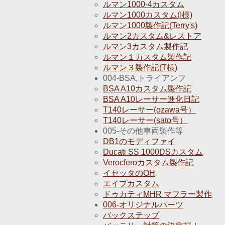
ルマン1000-4カスタム
ルマン1000カスタム(I様)
ルマン1000製作記(Terry's)
ルマン2カスタム&レストア
ルマン3カスタム製作記
ルマン１カスタム製作記
ルマン３製作記(T様)
004-BSA,トライアンフ
BSA A10カスタム製作記
BSA A10レーサー進化日記
T140レーサー(ozawa号）
T140レーサー(sato号）
005-その他車両製作等
DB1のモディファイ
Ducati SS 1000DSカスタム
Verocferoカスタム製作記
イセッタのOH
エイプカスタム
ドゥカティMHR マフラー製作
006-オリジナルパーツ
バックステップ