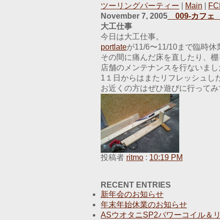
ツーリングパーティー
|
Main
|
FC
November 7, 2005
009-カフェ 
大工仕事
今日は大工仕事。
portlate
が11/6〜11/10まで臨
その間に痛んだ床を直したり、棚
店舗のメンテナンスを行ないまし
1１日からはまたリフレッシュし
お近くの方はぜひ遊びに行ってみ
投稿者
ritmo
:
10:19 PM
RECENT ENTRIES
新年会のお知らせ
年末年始休業のお知らせ
ASウオタニSP2パワーコイル＆