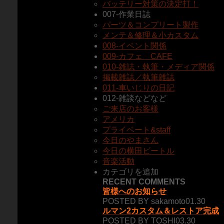
バッテリー対策の決定打！
007-作業日誌
パーツ＆コンプリート製作
メンテ＆修理＆小カスタム
008-イベント関係
009-カフェ CAFE
010-雑誌・執筆・メディア関係
掲載雑誌／執筆雑誌
011-車いじりの日記
012-雑談などなど
ご来店のお客様
アメリカ
プライベート&staff
今日のやまさん
今日の横田ビートル
音楽活動
カテゴリを追加
RECENT COMMENTS
皆様へのお知らせ
POSTED BY sakamoto01.30
ルマン2カスタム＆レストア完成
POSTED BY TOSHI03.30