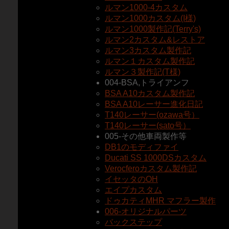
ルマン1000-4カスタム
ルマン1000カスタム(I様)
ルマン1000製作記(Terry's)
ルマン2カスタム&レストア
ルマン3カスタム製作記
ルマン１カスタム製作記
ルマン３製作記(T様)
004-BSA,トライアンフ
BSA A10カスタム製作記
BSA A10レーサー進化日記
T140レーサー(ozawa号）
T140レーサー(sato号）
005-その他車両製作等
DB1のモディファイ
Ducati SS 1000DSカスタム
Verocferoカスタム製作記
イセッタのOH
エイプカスタム
ドゥカティMHR マフラー製作
006-オリジナルパーツ
バックステップ