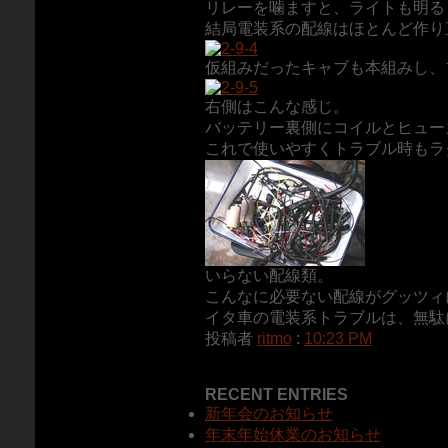
リレーを噛ますと、ライトも明る
結局電装系の配線はほとんど作り
仮組みだったキャブも本組みし、
右側はこんな感じ。
バッテリー裏側にコイルとヒュー
これで使いやすくトラブル時もラ
いらない配線類。
こんなに必要ない配線がグッツィ
イタ車の電装系トラブルは、無駄
投稿者
ritmo
:
10:23 PM
RECENT ENTRIES
新年会のお知らせ
年末年始休業のお知らせ