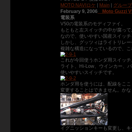
MOTO NAVIロケ
|
Main
|
グルーブ
February 9, 2006
Moto Guzzi 
電装系
V50の電装系のモディファイ。
もともと左スイッチの中が腐って
なので、使いやすい国産スイッチ
しかし、グッツィはライトリレー
複雑な構造になっているので、こ
これが今回使うホンダ用スイッチ
ライト、Hi-Low、ウインカー
使いやすいスイッチです。
ホンダ用を使うには、配線をここ
変更することはできません。かな
イグニッションキーも変更し、キ