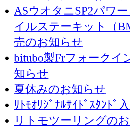
ASウオタニSP2パ
イルステーキット（BM
売のお知らせ
bitubo製Frフォー
知らせ
夏休みのお知らせ
ﾘﾄﾓｵﾘｼﾞﾅﾙｻｲﾄﾞｽﾀ
リトモツーリングのお