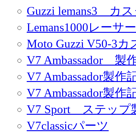
Guzzi lemans3 カ
Lemans1000レーサ
Moto Guzzi V50-
V7 Ambassador 製
V7 Ambassador製作
V7 Ambassador製作
V7 Sport ステッ
V7classicパーツ