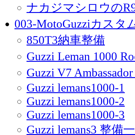
ナカジマシロウのR90
003-MotoGuzziカス
850T3納車整備
Guzzi Leman 1000 R
Guzzi V7 Ambassa
Guzzi lemans1000-1
Guzzi lemans1000-2
Guzzi lemans1000-3
Guzzi lemans3 整備