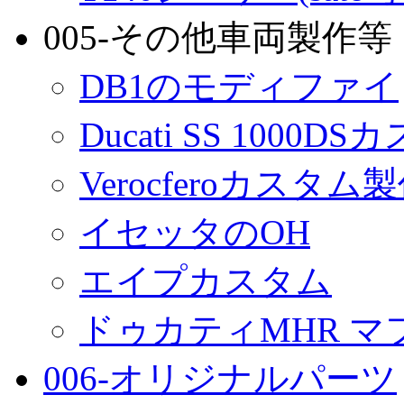
005-その他車両製作等
DB1のモディファイ
Ducati SS 1000D
Verocferoカスタム
イセッタのOH
エイプカスタム
ドゥカティMHR マ
006-オリジナルパーツ