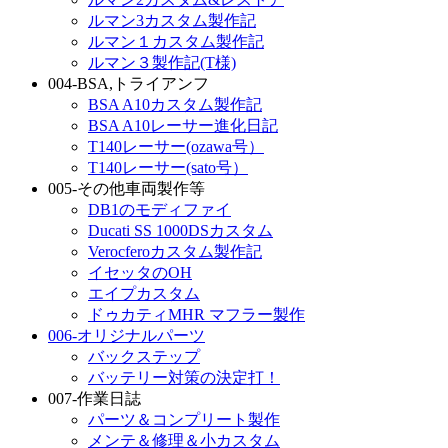
ルマン3カスタム製作記
ルマン１カスタム製作記
ルマン３製作記(T様)
004-BSA,トライアンフ
BSA A10カスタム製作記
BSA A10レーサー進化日記
T140レーサー(ozawa号）
T140レーサー(sato号）
005-その他車両製作等
DB1のモディファイ
Ducati SS 1000DSカスタム
Verocferoカスタム製作記
イセッタのOH
エイプカスタム
ドゥカティMHR マフラー製作
006-オリジナルパーツ
バックステップ
バッテリー対策の決定打！
007-作業日誌
パーツ＆コンプリート製作
メンテ＆修理＆小カスタム