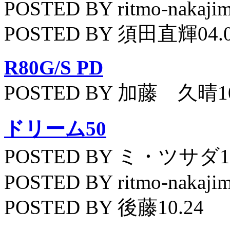
POSTED BY ritmo-nakajim
POSTED BY 須田直輝04.
R80G/S PD
POSTED BY 加藤 久晴10
ドリーム50
POSTED BY ミ・ツサダ11
POSTED BY ritmo-nakajim
POSTED BY 後藤10.24