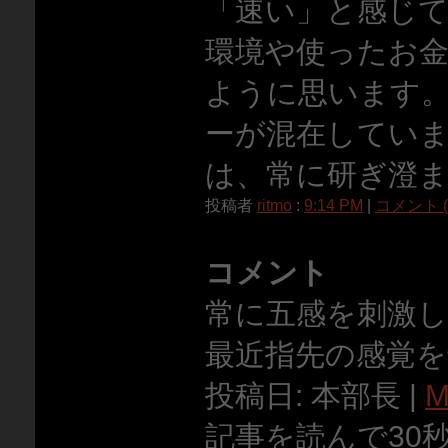
「速い」と感じ
環境や使ったお
ように思います
ーが混在してい
は、常に研ぎ澄
投稿者
ritmo
:
9:14 PM
|
コメント (
コメント
常に五感を刺激し
最近指先の感覚
投稿日: 本部長 |
M
記事を読んで30