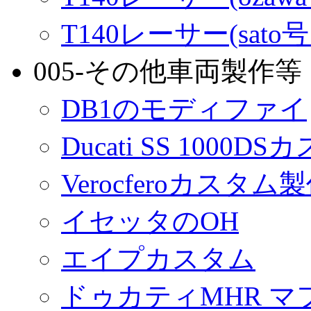
T140レーサー(sato
005-その他車両製作等
DB1のモディファイ
Ducati SS 1000D
Verocferoカスタム
イセッタのOH
エイプカスタム
ドゥカティMHR マ