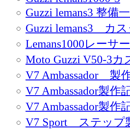
Guzzi lemans3 整備
Guzzi lemans3 カ
Lemans1000レーサ
Moto Guzzi V50-
V7 Ambassador 製
V7 Ambassador製作
V7 Ambassador製作
V7 Sport ステッ