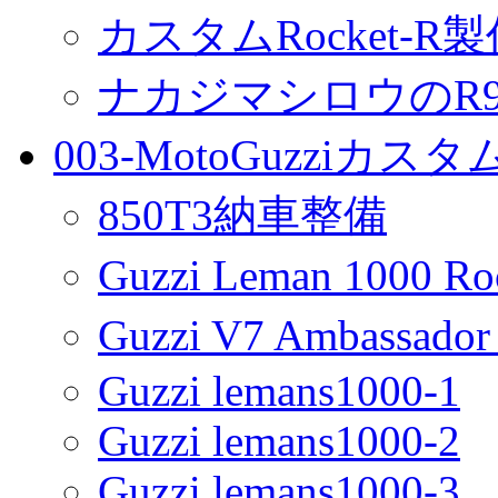
カスタムRocket-R
ナカジマシロウのR90
003-MotoGuzziカス
850T3納車整備
Guzzi Leman 1000 R
Guzzi V7 Ambassa
Guzzi lemans1000-1
Guzzi lemans1000-2
Guzzi lemans1000-3