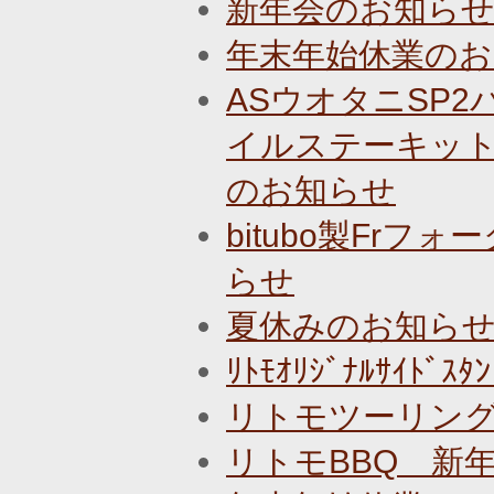
新年会のお知ら
年末年始休業のお
ASウオタニSP
イルステーキット
のお知らせ
bitubo製Fr
らせ
夏休みのお知ら
ﾘﾄﾓｵﾘｼﾞﾅﾙｻｲﾄ
リトモツーリン
リトモBBQ 新