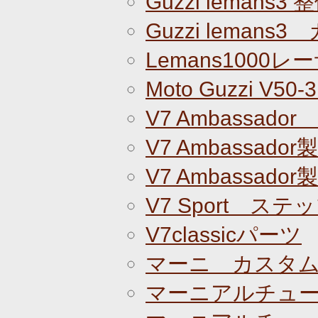
Guzzi lemans3
Guzzi lemans
Lemans1000
Moto Guzzi V5
V7 Ambassado
V7 Ambassador
V7 Ambassador
V7 Sport ステ
V7classicパーツ
マーニ カスタ
マーニアルチュ