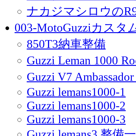
ナカジマシロウのR90
003-MotoGuzziカス
850T3納車整備
Guzzi Leman 1000 R
Guzzi V7 Ambassa
Guzzi lemans1000-1
Guzzi lemans1000-2
Guzzi lemans1000-3
Guzzi lemans3 整備