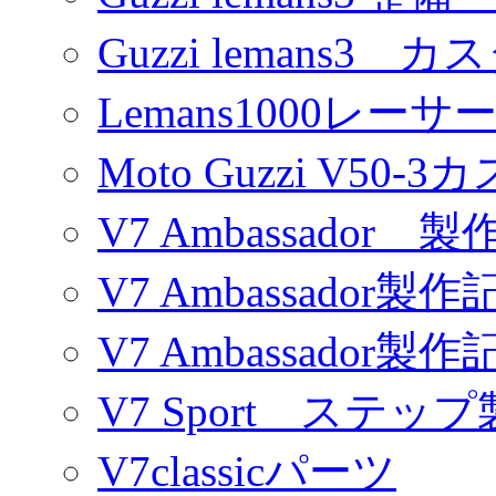
Guzzi lemans3 カ
Lemans1000レーサ
Moto Guzzi V50-
V7 Ambassador 製
V7 Ambassador製作
V7 Ambassador製作
V7 Sport ステッ
V7classicパーツ