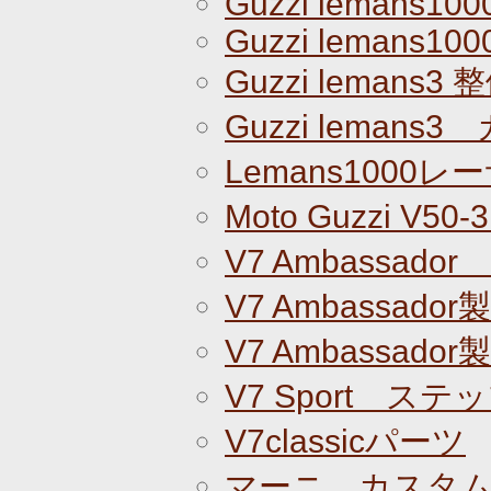
Guzzi lemans100
Guzzi lemans100
Guzzi lemans3
Guzzi lemans
Lemans1000
Moto Guzzi V5
V7 Ambassado
V7 Ambassador
V7 Ambassador
V7 Sport ステ
V7classicパーツ
マーニ カスタ