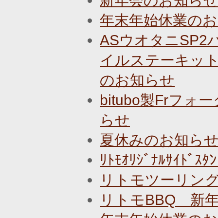
新年会のお知ら
年末年始休業のお
ASウオタニSP
イルステーキット
のお知らせ
bitubo製Fr
らせ
夏休みのお知ら
ﾘﾄﾓｵﾘｼﾞﾅﾙｻｲﾄ
リトモツーリン
リトモBBQ 新