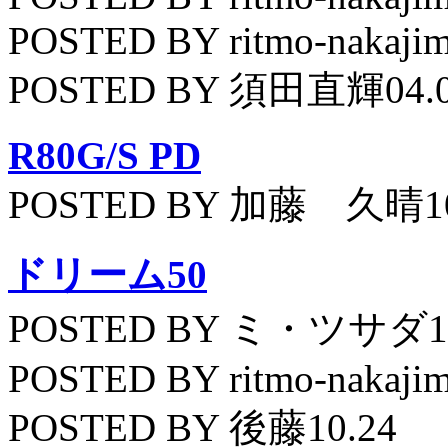
POSTED BY ritmo-nakajim
POSTED BY 須田直輝04.
R80G/S PD
POSTED BY 加藤 久晴10
ドリーム50
POSTED BY ミ・ツサダ11
POSTED BY ritmo-nakajim
POSTED BY 後藤10.24