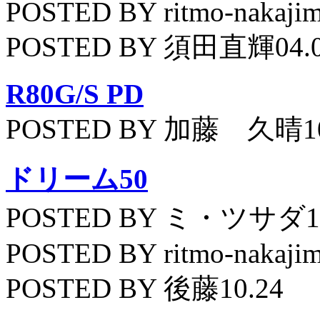
POSTED BY ritmo-nakajim
POSTED BY 須田直輝04.
R80G/S PD
POSTED BY 加藤 久晴10
ドリーム50
POSTED BY ミ・ツサダ11
POSTED BY ritmo-nakajim
POSTED BY 後藤10.24