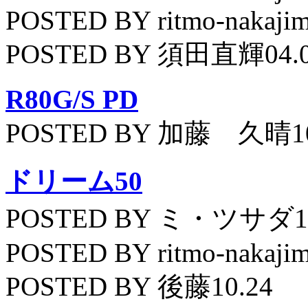
POSTED BY ritmo-nakajim
POSTED BY 須田直輝04.
R80G/S PD
POSTED BY 加藤 久晴10
ドリーム50
POSTED BY ミ・ツサダ11
POSTED BY ritmo-nakajim
POSTED BY 後藤10.24