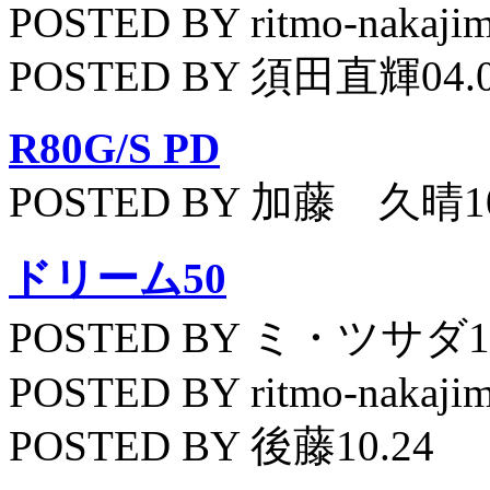
POSTED BY ritmo-nakajim
POSTED BY 須田直輝04.
R80G/S PD
POSTED BY 加藤 久晴10
ドリーム50
POSTED BY ミ・ツサダ11
POSTED BY ritmo-nakajim
POSTED BY 後藤10.24